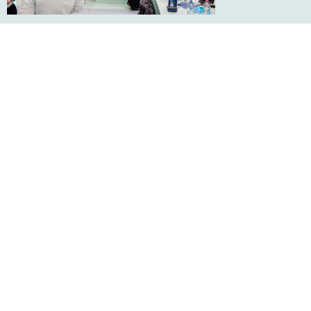
HANNOVER MESSE
05.-08.04.27
Weltweit führende Messe für industrielle Innovation,
Produktionstechnologien und vernetzte Zukunftslösungen
Location:
Messegelände
Hannover
Veranstaltung:
Messe
JETZT ANMELDEN >>