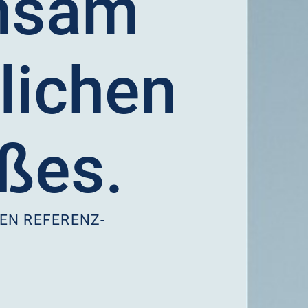
nsam
lichen
oßes.
REN REFERENZ-